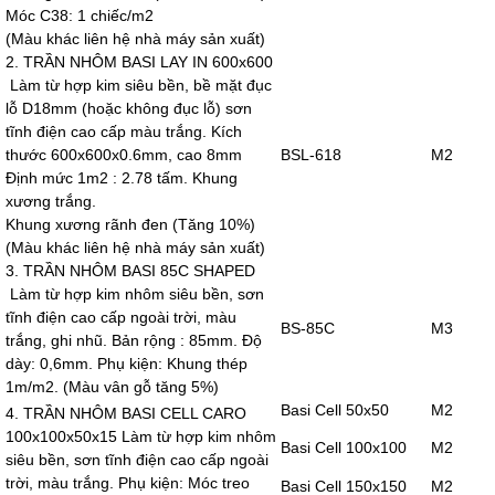
Móc C38: 1 chiếc/m2
(Màu khác liên hệ nhà máy sản xuất)
2. TRẦN NHÔM BASI LAY IN 600x600
Làm từ hợp kim siêu bền, bề mặt đục
lỗ D18mm (hoặc không đục lỗ) sơn
tĩnh điện cao cấp màu trắng. Kích
thước 600x600x0.6mm, cao 8mm
BSL-618
M2
Định mức 1m2 : 2.78 tấm. Khung
xương trắng.
Khung xương rãnh đen (Tăng 10%)
(Màu khác liên hệ nhà máy sản xuất)
3. TRẦN NHÔM BASI 85C SHAPED
Làm từ hợp kim nhôm siêu bền, sơn
tĩnh điện cao cấp ngoài trời, màu
BS-85C
M3
trắng, ghi nhũ. Bản rộng : 85mm. Độ
dày: 0,6mm. Phụ kiện: Khung thép
1m/m2. (Màu vân gỗ tăng 5%)
Basi Cell 50x50
M2
4. TRẦN NHÔM BASI CELL CARO
100x100x50x15 Làm từ hợp kim nhôm
Basi Cell 100x100
M2
siêu bền, sơn tĩnh điện cao cấp ngoài
trời, màu trắng. Phụ kiện: Móc treo
Basi Cell 150x150
M2