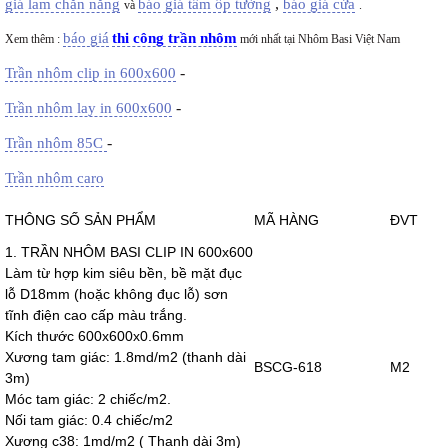
,
giá lam chắn nắng
báo giá tấm ốp tường
báo giá cửa
và
.
báo giá
thi công trần nhôm
Xem thêm :
mới nhất tại Nhôm Basi Việt Nam
-
Trần nhôm clip in 600x600
-
Trần nhôm lay in 600x600
-
Trần nhôm 85C
Trần nhôm caro
THÔNG SỐ SẢN PHẨM
MÃ HÀNG
ĐVT
1. TRẦN NHÔM BASI CLIP IN 600x600
Làm từ hợp kim siêu bền, bề mặt đục
lỗ D18mm (hoặc không đục lỗ) sơn
tĩnh điện cao cấp màu trắng.
Kích thước 600x600x0.6mm
Xương tam giác: 1.8md/m2 (thanh dài
BSCG-618
M2
3m)
Móc tam giác: 2 chiếc/m2.
Nối tam giác: 0.4 chiếc/m2
Xương c38: 1md/m2 ( Thanh dài 3m)