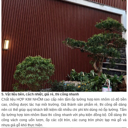
5. Vật liệu bền, cách nhiệt, giá rẻ, thi công nhanh
Chất liệu HỢP KIM NHÔM cao cấp nên tấm ốp tường hợp kim nhôm có độ bền
cao, chống được tác hại môi trường. Giá thành sản phẩm rẻ, thi công dễ dàng
nên có thể giúp quý khách tiết kiệm rất nhiều chi phí khi dùng nó ốp tường.
Tấm
ốp tường hợp kim nhôm Basi thi công nhanh với phụ kiện đồng bộ.
Dễ dàng thi
công vách cong uốn lượn, ốp các cột tròn, các cung tròn phức tạp mà gỗ và
nhựa giả gỗ khó thực hiện.