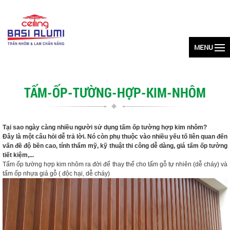
MENU
TẤM-ỐP-TƯỜNG-HỢP-KIM-NHÔM
Tại sao ngày càng nhiều người sử dụng tấm ốp tường hợp kim nhôm?
Đây là một câu hỏi dễ trả lời. Nó còn phụ thuộc vào nhiều yếu tố liên quan đến
vấn đề độ bền cao, tính thẩm mỹ, kỹ thuật thi công dễ dàng, giá tấm ốp tường
tiết kiệm,...
Tấm ốp tường hợp kim nhôm ra đời để thay thế cho tấm gỗ tự nhiên (dễ cháy) và
tấm ốp nhựa giả gỗ ( độc hại, dễ cháy)