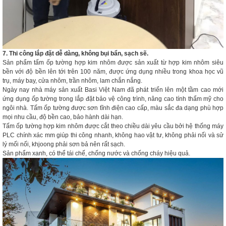
7. Thi công lắp đặt dễ dàng, không bụi bẩn, sạch sẽ.
Sản phẩm tấm ốp tường hợp kim nhôm được sản xuất từ hợp kim nhôm siêu
bền với độ bền lên tới trên 100 năm, được ứng dụng nhiều trong khoa học vũ
trụ, máy bay, cửa nhôm, trần nhôm, lam chắn nắng.
Ngày nay nhà máy sản xuất Basi Việt Nam đã phát triển lên một tầm cao mới
ứng dụng ốp tường trong lắp đặt bảo vệ công trình, nâng cao tính thẩm mỹ cho
ngôi nhà. Tấm ốp tường được sơn tĩnh điện cao cấp, màu sắc đa dạng phù hợp
mọi nhu cầu, độ bền cao, bảo hành dài hạn.
Tấm ốp tường hợp kim nhôm được cắt theo chiều dài yêu cầu bởi hệ thống máy
PLC chính xác mm giúp thi công nhanh, không hao vật tư, không phải nối và sử
lý mối nối, khjoong phải sơn bả nên rất sạch.
Sản phẩm xanh, có thể tái chế, chống nước và chống cháy hiệu quả.