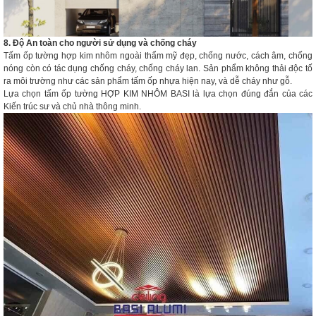
8. Độ An toàn cho người sử dụng và chống cháy
Tấm ốp tường hợp kim nhôm ngoài thẩm mỹ đẹp, chống nước, cách âm, chống
nóng còn có tác dụng chống cháy, chống cháy lan. Sản phẩm không thải độc tố
ra môi trường như các sản phẩm tấm ốp nhựa hiện nay, và dễ cháy như gỗ.
Lựa chọn tấm ốp tường HỢP KIM NHÔM BASI là lựa chọn đúng đắn của các
Kiến trúc sư và chủ nhà thông minh.