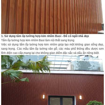
1. Sử dụng tấm ốp tường hợp kim nhôm Basi - Để có ngôi nhà đẹp
Tấm ốp tường hợp kim nhôm Basi làm nội thất sang trọng
Việc sử dụng tấm ốp tường hợp kim nhôm giúp tạo một không gian sống đẹp,
sang trọng. Các mẫu tấm ốp tường vân gỗ, các màu phổ thông đều được sơn
tĩnh điện cao cấp,mang lại cho không gian điểm đặc sắc và dấu ấn riêng biệt.