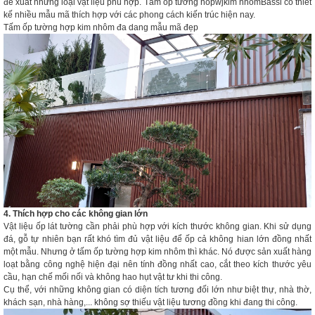
đề xuất những loại vật liệu phù hợp. Tấm ốp tường hopwjkim nhômBassi có thiết
kế nhiều mẫu mã thích hợp với các phong cách kiến trúc hiện nay.
Tấm ốp tường hợp kim nhôm đa dang mẫu mã đẹp
4. Thích hợp cho các không gian lớn
Vật liệu ốp lát tường cần phải phù hợp với kích thước không gian. Khi sử dụng
đá, gỗ tự nhiên bạn rất khó tìm đủ vật liệu để ốp cả không hian lớn đồng nhất
một mẫu. Nhưng ở tấm ốp tường hợp kim nhôm thì khác. Nó được sản xuất hàng
loạt bằng công nghệ hiện đại nên tính đồng nhất cao, cắt theo kích thước yêu
cầu, hạn chế mối nối và không hao hụt vật tư khi thi công.
Cụ thể, với những không gian có diện tích tương đối lớn như biệt thự, nhà thờ,
khách sạn, nhà hàng,... không sợ thiếu vật liệu tương đồng khi đang thi công.