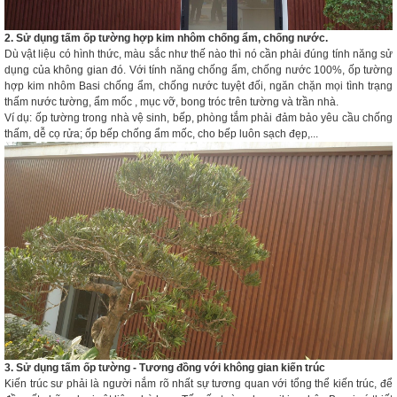
2. Sử dụng tấm ốp tường hợp kim nhôm chống ẩm, chống nước.
Dù vật liệu có hình thức, màu sắc như thế nào thì nó cần phải đúng tính năng sử
dụng của không gian đó. Với tính năng chống ẩm, chống nước 100%, ốp tường
hợp kim nhôm Basi chống ẩm, chống nước tuyệt đối, ngăn chặn mọi tình trạng
thấm nước tường, ẩm mốc , mục vỡ, bong tróc trên tường và trần nhà.
Ví dụ: ốp tường trong nhà vệ sinh, bếp, phòng tắm phải đảm bảo yêu cầu chống
thấm, dễ cọ rửa; ốp bếp chống ẩm mốc, cho bếp luôn sạch đẹp,...
3. Sử dụng tấm ốp tường - Tương đồng với không gian kiến trúc
Kiến trúc sư phải là người nắm rõ nhất sự tương quan với tổng thể kiến trúc, để