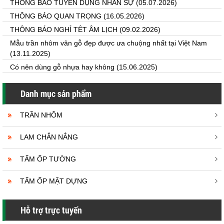
THÔNG BÁO TUYỂN DỤNG NHÂN SỰ
(05.07.2026)
THÔNG BÁO QUAN TRỌNG
(16.05.2026)
THÔNG BÁO NGHỈ TÊT ÂM LỊCH
(09.02.2026)
Mẫu trần nhôm vân gỗ đẹp được ưa chuộng nhất tại Việt Nam
(13.11.2025)
Có nên dùng gỗ nhựa hay không
(15.06.2025)
Danh mục sản phẩm
TRẦN NHÔM
LAM CHẮN NẮNG
TẤM ỐP TƯỜNG
TẤM ỐP MẶT DỰNG
Hỗ trợ trực tuyến