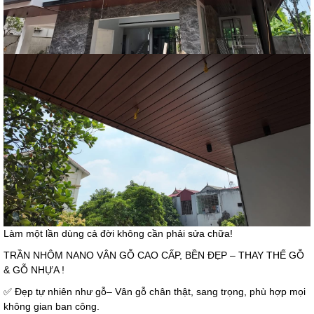
Làm một lần dùng cả đời không cần phải sửa chữa!
TRẦN NHÔM NANO VÂN GỖ CAO CẤP, BỀN ĐẸP – THAY THẾ GỖ
& GỖ NHỰA !
✅ Đẹp tự nhiên như gỗ– Vân gỗ chân thật, sang trọng, phù hợp mọi
không gian ban công.