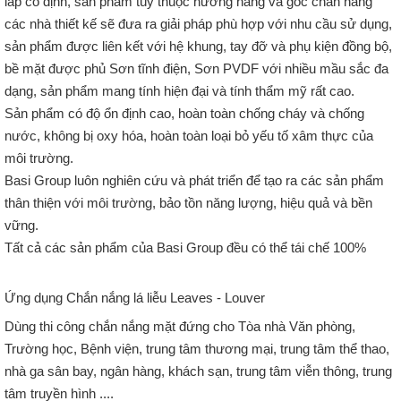
lắp cố định, sản phẩm tùy thuộc hướng nắng và góc chắn nắng
các nhà thiết kế sẽ đưa ra giải pháp phù hợp với nhu cầu sử dụng,
sản phẩm được liên kết với hệ khung, tay đỡ và phụ kiện đồng bộ,
bề mặt được phủ Sơn tĩnh điện, Sơn PVDF với nhiều mầu sắc đa
dạng, sản phẩm mang tính hiện đại và tính thẩm mỹ rất cao.
Sản phẩm có độ ổn định cao, hoàn toàn chống cháy và chống
nước, không bị oxy hóa, hoàn toàn loại bỏ yếu tố xâm thực của
môi trường.
Basi Group luôn nghiên cứu và phát triển để tạo ra các sản phẩm
thân thiện với môi trường, bảo tồn năng lượng, hiệu quả và bền
vững.
Tất cả các sản phẩm của Basi Group đều có thể tái chế 100%
Ứng dụng Chắn nắng lá liễu Leaves - Louver
Dùng thi công chắn nắng mặt đứng cho Tòa nhà Văn phòng,
Trường học, Bệnh viện, trung tâm thương mại, trung tâm thể thao,
nhà ga sân bay, ngân hàng, khách sạn, trung tâm viễn thông, trung
tâm truyền hình ....